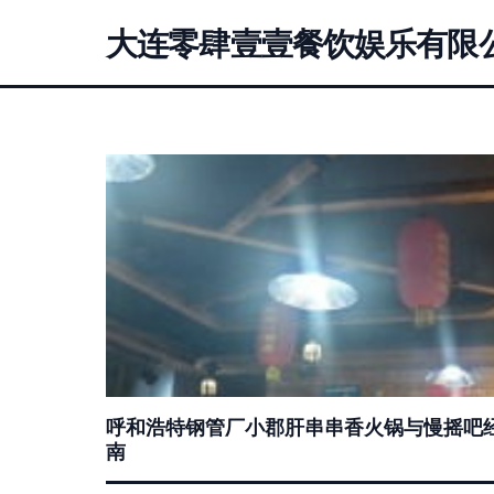
大连零肆壹壹餐饮娱乐有限
呼和浩特钢管厂小郡肝串串香火锅与慢摇吧经
南